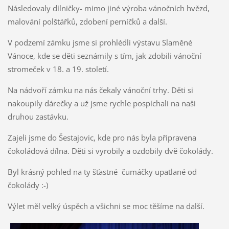
Následovaly dílničky- mimo jiné výroba vánočních hvězd,
malování polštářků, zdobení perníčků a další.
V podzemí zámku jsme si prohlédli výstavu Slaměné
Vánoce, kde se děti seznámily s tím, jak zdobili vánoční
stromeček v 18. a 19. století.
Na nádvoří zámku na nás čekaly vánoční trhy. Děti si
nakoupily dárečky a už jsme rychle pospíchali na naši
druhou zastávku.
Zajeli jsme do Šestajovic, kde pro nás byla připravena
čokoládová dílna. Děti si vyrobily a ozdobily dvě čokolády.
Byl krásný pohled na ty šťastné čumáčky upatlané od
čokolády :-)
Výlet měl velký úspěch a všichni se moc těšíme na další.