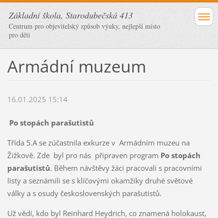
Základní škola, Starodubečská 413
Centrum pro objevitelský způsob výuky, nejlepší místo
pro děti
Armádní muzeum
16.01.2025 15:14
Po stopách parašutistů
Třída 5.A se zúčastnila exkurze v Armádním muzeu na
Žižkově. Zde byl pro nás připraven program
Po stopách
parašutistů
. Během návštěvy žáci pracovali s pracovními
listy a seznámili se s klíčovými okamžiky druhé světové
války a s osudy československých parašutistů.
Už vědí, kdo byl Reinhard Heydrich, co znamená holokaust,