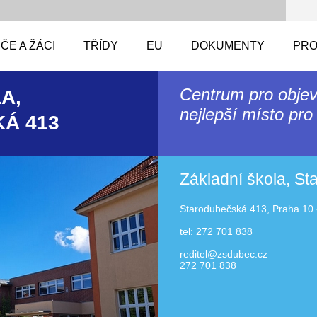
ČE A ŽÁCI
TŘÍDY
EU
DOKUMENTY
PRO
Centrum pro objev
A,
nejlepší místo pro 
Á 413
Základní škola, S
Starodubečská 413, Praha 10 
tel: 272 701 838
reditel@zsdubec.cz
272 701 838