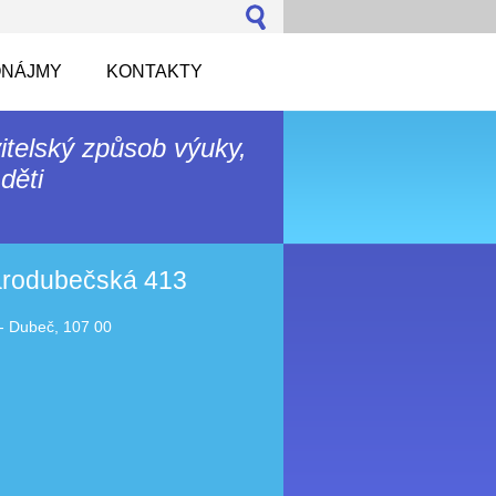
NÁJMY
KONTAKTY
itelský způsob výuky,
děti
tarodubečská 413
- Dubeč, 107 00