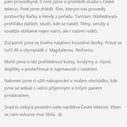
paní průvodkyně. S nimi jsme si prohlédli studia v České
televizi. Poté jsme zhlédli film, kterým nás provedly
postavičky Kačky a Vendy z pořadu Tamtam..Následovala
prohlídka dalších studií, kde se natáčí filmy, seriály a
soutěže oblíbené nejen námi, ale i našimi rodiči.
Zúčastnili jsme se živého natáčení Kouzelné školky. Právě se
točil díl o olympiádě s Magdalenou Reifovou.
Mohli jsme si též prohlédnout kulisy, kostýmy a různé
doplňky a poslechnout si zajímavosti z natáčení.
Nakonec jsme si užili nakupování v malém obchůdku, kde
jsme se setkali s velmi příjemným a milým panem
prodavačem.
Snad to nebyla poslední naše návštěva České televize. Všem
se nám exkurze moc líbila :)))