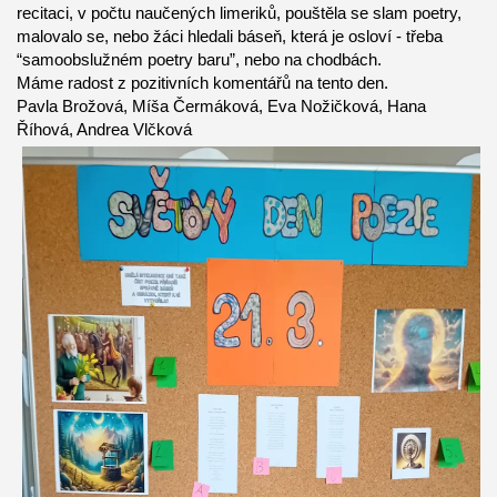
recitaci, v počtu naučených limeriků, pouštěla se slam poetry,
malovalo se, nebo žáci hledali báseň, která je osloví - třeba
“samoobslužném poetry baru”, nebo na chodbách.
Máme radost z pozitivních komentářů na tento den.
Pavla Brožová, Míša Čermáková, Eva Nožičková, Hana
Říhová, Andrea Vlčková