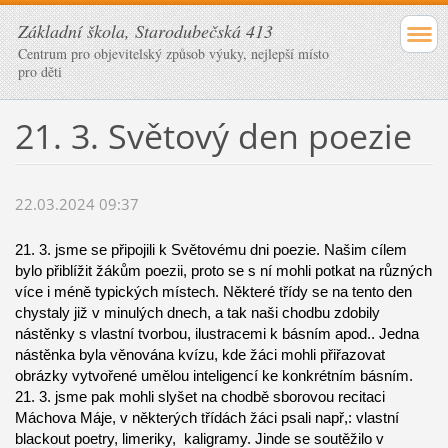
Základní škola, Starodubečská 413
Centrum pro objevitelský způsob výuky, nejlepší místo
pro děti
21. 3. Světový den poezie
22.03.2024 09:37
21. 3. jsme se připojili k Světovému dni poezie. Našim cílem
bylo přiblížit žákům poezii, proto se s ní mohli potkat na různých
více i méně typických místech. Některé třídy se na tento den
chystaly již v minulých dnech, a tak naši chodbu zdobily
nástěnky s vlastní tvorbou, ilustracemi k básním apod.. Jedna
nástěnka byla věnována kvízu, kde žáci mohli přiřazovat
obrázky vytvořené umělou inteligencí ke konkrétním básním.
21. 3. jsme pak mohli slyšet na chodbě sborovou recitaci
Máchova Máje, v některých třídách žáci psali např,: vlastní
blackout poetry, limeriky, kaligramy. Jinde se soutěžilo v