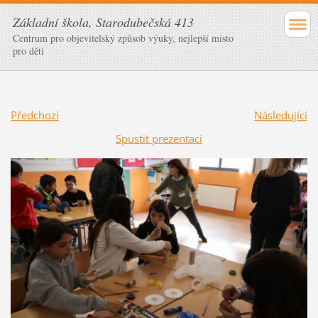
Základní škola, Starodubečská 413
Centrum pro objevitelský způsob výuky, nejlepší místo
pro děti
Předchozí
Následující
Spustit prezentaci