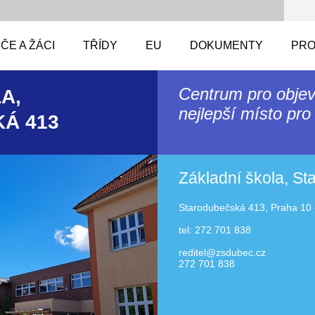
ČE A ŽÁCI
TŘÍDY
EU
DOKUMENTY
PRO
Centrum pro objev
A,
nejlepší místo pro 
Á 413
Základní škola, S
Starodubečská 413, Praha 10 
tel: 272 701 838
reditel@zsdubec.cz
272 701 838