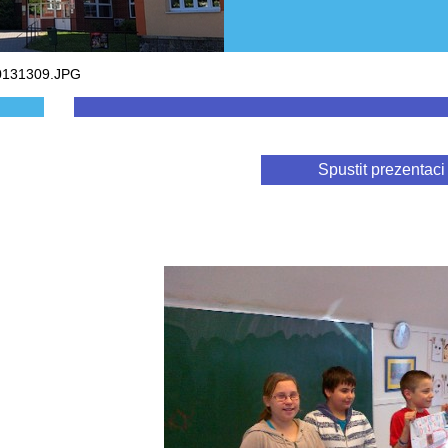
0131309.JPG
Spustit prezentaci