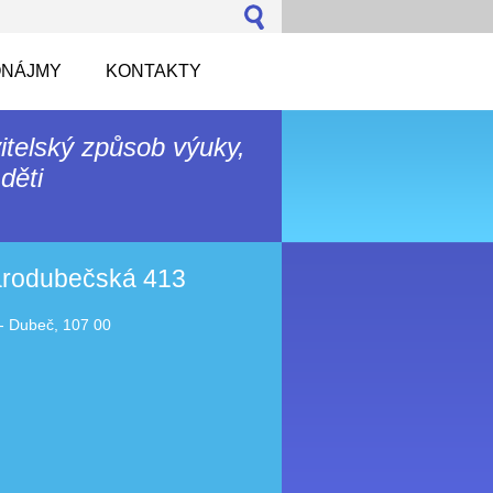
NÁJMY
KONTAKTY
itelský způsob výuky,
děti
tarodubečská 413
- Dubeč, 107 00