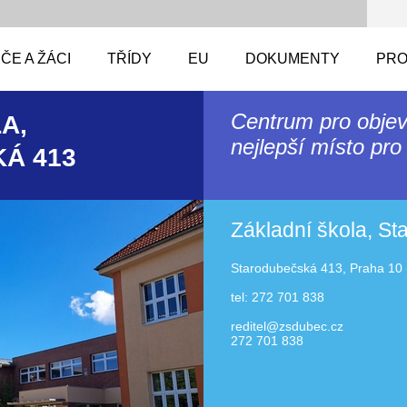
ČE A ŽÁCI
TŘÍDY
EU
DOKUMENTY
PRO
Centrum pro objev
A,
nejlepší místo pro 
Á 413
Základní škola, S
Starodubečská 413, Praha 10 
tel: 272 701 838
reditel@zsdubec.cz
272 701 838