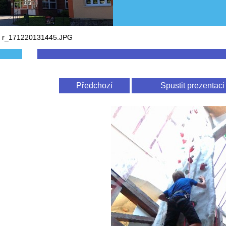
r_171220131445.JPG
Předchozí
Spustit prezentaci