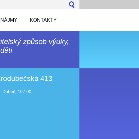
NÁJMY
KONTAKTY
itelský způsob výuky,
děti
tarodubečská 413
- Dubeč, 107 00