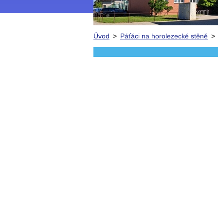
Úvod
>
Páťáci na horolezecké stěně
>